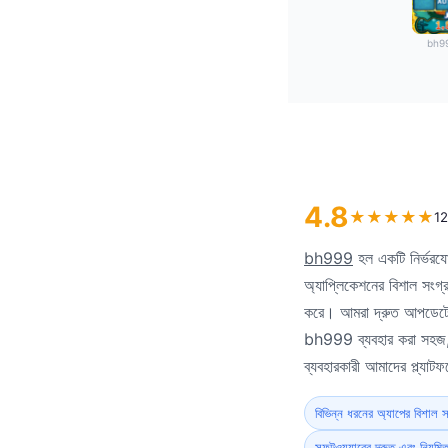
bh999
4.8
★
★
★
★
★
12
bh999
হল একটি নির্ভরযো
অ্যাপ্লিকেশনের বিশাল সংগ্
করে। আমরা দ্রুত আপডেটের ম
bh999 ব্যবহার করা সহজ, এ
ব্যবহারকারী আমাদের প্ল্যাট
বিভিন্ন ধরনের অ্যাপের বিশাল 
সফটওয়্যারের দ্রুত এবং নিয়