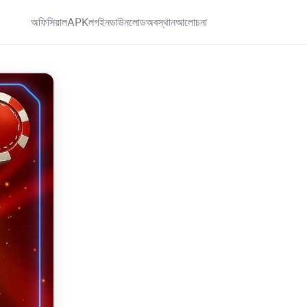
অফিসিয়াল
APK
লগইন
ডাউনলোড
অবস্থান
আলোচনা