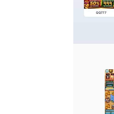
QQ777