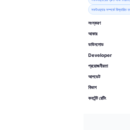
সফটওয়্যার সম্পর্কে বিস্তারিত ত
সংস্করণ
আকার
ডাউনলোড
Developer
প্রয়োজনীয়তা
আপডেট
বিভাগ
কনটেন্ট রেটিং