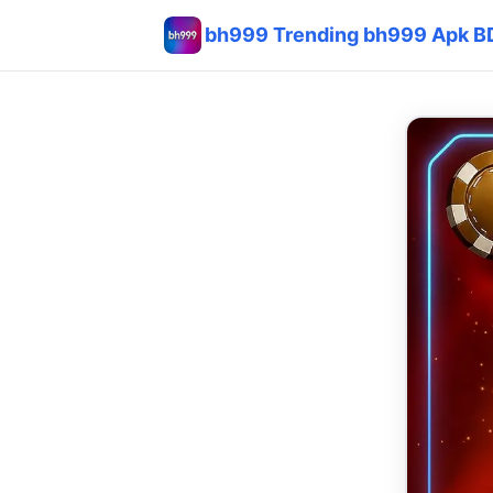
bh999 Trending bh999 Apk BD 