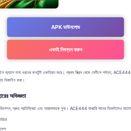
APK ডাউনলোড
এখনই নিবন্ধন করুন
যাপে নানা ধরনের কনটেন্ট একত্রিত করে। প্রথম স্ক্রিন থেকে সেটিংস পর্যন্ত, ACE444
ন্য ডিজাইন করা।
ের অভিজ্ঞতা
েভিগেশন, দ্রুত প্রতিক্রিয়া এবং আরামদায়ক লুক। ACE444 মাঝারি মানের ডিভাইসেও ভাল
ারিতা
রফেস